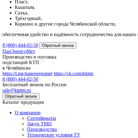
Пласт,
Кыштым,
Сатка,
Трёхгорный,
Коркино и другие города Челябинской области,
обеспечивая удобство и надёжность сотрудничества для наших 
8 (800) 444-02-50
ПанЭнергоМет
Производство и поставка
подстанций КТП
в Челябинске
https://t.me/panenergomet
https://vk.com/ktptm
8 (800) 444-02-50
Бесплатный звонок по России
sale@ktptm.ru
Каталог продукции
О компании
Сертификаты
Закуп ТМЦ
Производство
Технические условия ТУ