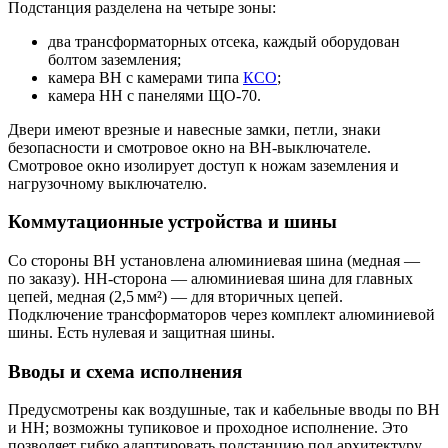
Подстанция разделена на четыре зоны:
два трансформаторных отсека, каждый оборудован
болтом заземления;
камера ВН с камерами типа
КСО
;
камера НН с панелями ЩО‑70.
Двери имеют врезные и навесные замки, петли, знаки
безопасности и смотровое окно на ВН‑выключателе.
Смотровое окно изолирует доступ к ножам заземления и
нагрузочному выключателю.
Коммутационные устройства и шины
Со стороны ВН установлена алюминиевая шина (медная —
по заказу). НН‑сторона — алюминиевая шина для главных
цепей, медная (2,5 мм²) — для вторичных цепей.
Подключение трансформаторов через комплект алюминиевой
шины. Есть нулевая и защитная шины.
Вводы и схема исполнения
Предусмотрены как воздушные, так и кабельные вводы по ВН
и НН; возможны тупиковое и проходное исполнение. Это
позволяет гибко адаптировать подстанцию под архитектуру