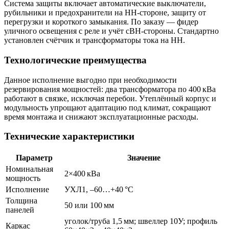
Система защиты включает автоматические выключатели,
рубильники и предохранители на НН‑стороне, защиту от
перегрузки и короткого замыкания. По заказу — фидер
уличного освещения с реле и учёт сВН‑стороны. Стандартно
установлен счётчик и трансформаторы тока на НН.
Технологические преимущества
Данное исполнение выгодно при необходимости
резервирования мощностей: два трансформатора по 400 кВа
работают в связке, исключая перебои. Утеплённый корпус и
модульность упрощают адаптацию под климат, сокращают
время монтажа и снижают эксплуатационные расходы.
Технические характеристики
Параметр
Значение
Номинальная
2×400 кВа
мощность
Исполнение
УХЛ1, –60…+40 °C
Толщина
50 или 100 мм
панелей
уголок/труба 1,5 мм; швеллер 10У; профиль
Каркас