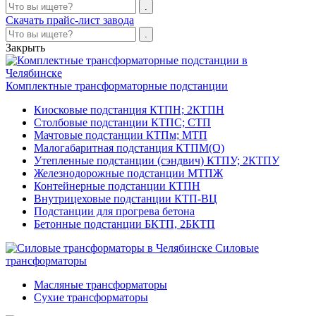
Скачать прайс-лист завода
Закрыть
Комплектные трансформаторные подстанции
Киосковые подстанция КТПН; 2КТПН
Столбовые подстанции КТПС; СТП
Мачтовые подстанции КТПм; МТП
Малогабаритная подстанция КТПМ(О)
Утепленные подстанции (сэндвич) КТПУ; 2КТПУ
Железнодорожные подстанции МТПЖ
Контейнерные подстанции КТПН
Внутрицеховые подстанции КТП-ВЦ
Подстанции для прогрева бетона
Бетонные подстанции БКТП, 2БКТП
Силовые
трансформаторы
Масляные трансформаторы
Сухие трансформаторы