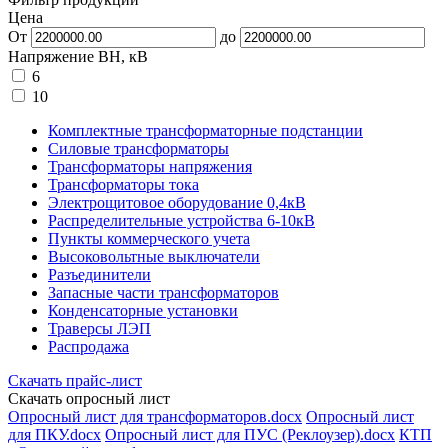
Цена
От
до
Напряжение ВН, кВ
6
10
Комплектные трансформаторные подстанции
Силовые трансформаторы
Трансформаторы напряжения
Трансформаторы тока
Электрощитовое оборудование 0,4кВ
Распределительные устройства 6-10кВ
Пункты коммерческого учета
Высоковольтные выключатели
Разъединители
Запасные части трансформаторов
Конденсаторные установки
Траверсы ЛЭП
Распродажа
Скачать прайс-лист
Скачать опросный лист
Опросный лист для трансформаторов.docx
Опросный лист
для ПКУ.docx
Опросный лист для ПУС (Реклоузер).docx
КТП