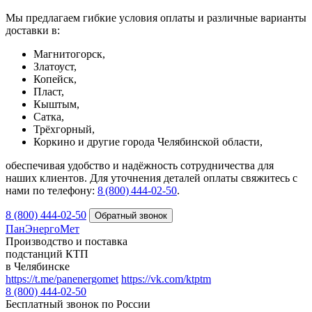
Мы предлагаем гибкие условия оплаты и различные варианты
доставки в:
Магнитогорск,
Златоуст,
Копейск,
Пласт,
Кыштым,
Сатка,
Трёхгорный,
Коркино и другие города Челябинской области,
обеспечивая удобство и надёжность сотрудничества для
наших клиентов. Для уточнения деталей оплаты свяжитесь с
нами по телефону:
8 (800) 444‑02‑50
.
8 (800) 444-02-50
ПанЭнергоМет
Производство и поставка
подстанций КТП
в Челябинске
https://t.me/panenergomet
https://vk.com/ktptm
8 (800) 444-02-50
Бесплатный звонок по России