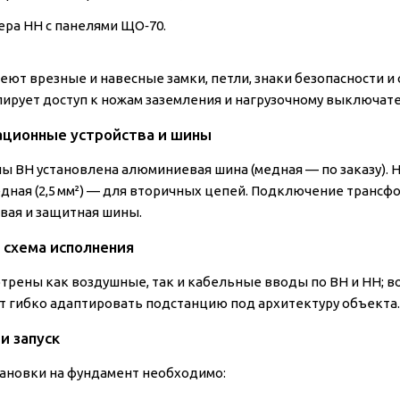
ера НН с панелями ЩО‑70.
еют врезные и навесные замки, петли, знаки безопасности 
лирует доступ к ножам заземления и нагрузочному выключат
ционные устройства и шины
ны ВН установлена алюминиевая шина (медная — по заказу).
едная (2,5 мм²) — для вторичных цепей. Подключение транс
евая и защитная шины.
 схема исполнения
трены как воздушные, так и кабельные вводы по ВН и НН; в
т гибко адаптировать подстанцию под архитектуру объекта.
и запуск
тановки на фундамент необходимо: