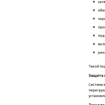
зат
обе
чер
про
под
вкл
рек
Такой по
Защита 
Система 
перегруз
установл
Техноло