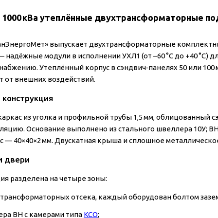
 1000 кВа утеплённые двухтрансформаторные по
анЭнергоМет» выпускает двухтрансформаторные комплект
 — надёжные модули в исполнении УХЛ1 (от –60 °C до +40 °C)
набжению. Утеплённый корпус в сэндвич‑панелях 50 или 100 
 от внешних воздействий.
и конструкция
каркас из уголка и профильной трубы 1,5 мм, облицованный 
ляцию. Основание выполнено из стального швеллера 10У; ВН
с — 40×40×2 мм. Двускатная крыша и сплошное металлическое
и двери
ия разделена на четыре зоны:
 трансформаторных отсека, каждый оборудован болтом зазе
ера ВН с камерами типа
КСО
;