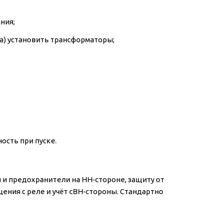
ния;
а) установить трансформаторы;
ость при пуске.
и предохранители на НН‑стороне, защиту от
ения с реле и учёт сВН‑стороны. Стандартно