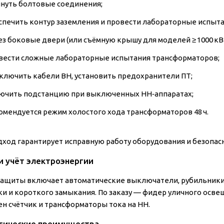
януть болтовые соединения;
спечить контур заземления и провести лабораторные испыта
ез боковые двери (или съёмную крышу для моделей ≥ 1000 кВ
вести сложные лабораторные испытания трансформаторов;
ключить кабели ВН, установить предохранители ПТ;
ючить подстанцию при выключенных НН‑аппаратах;
омендуется режим холостого хода трансформаторов 48 ч.
дход гарантирует исправную работу оборудования и безопасн
и учёт электроэнергии
защиты включает автоматические выключатели, рубильники 
ки и короткого замыкания. По заказу — фидер уличного освещ
ен счётчик и трансформаторы тока на НН.
гические преимущества