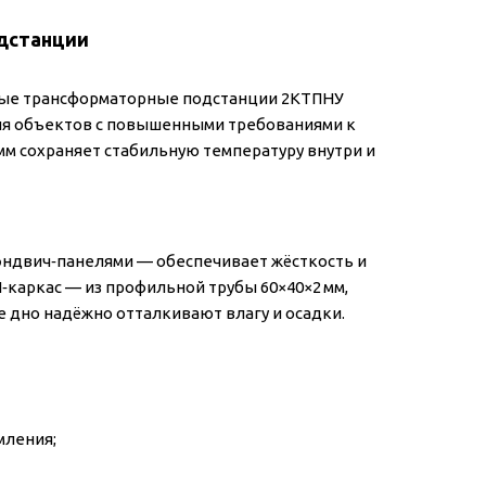
дстанции
ные трансформаторные подстанции 2КТПНУ
 для объектов с повышенными требованиями к
мм сохраняет стабильную температуру внутри и
сэндвич‑панелями — обеспечивает жёсткость и
‑каркас — из профильной трубы 60×40×2 мм,
 дно надёжно отталкивают влагу и осадки.
мления;