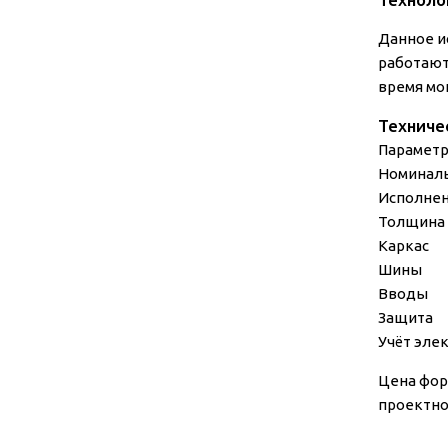
Данное и
работают
время мо
Техниче
Парамет
Номинал
Исполне
Толщина
Каркас
Шины
Вводы
Защита
Учёт эле
Цена фор
проектно