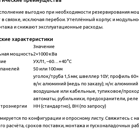
сполнение выгодно при необходимости резервирования мощн
 в связке, исключая перебои. Утеплённый корпус и модуль
нтажа и снижают эксплуатационные расходы.
ские характеристики
р
Значение
ьная мощность
2×1000 кВа
ние
УХЛ1, –60…+40 °C
 панелей
50 или 100 мм
уголок/труба 1,5 мм; швеллер 10У; профиль 60×
в/н: алюминий (медь по заказу); н/н: алюминий 
воздушные или кабельные, тупиковое/прохо
автоматы, рубильники, предохранители, реле
ктроэнергии
НН (стандартно), ВН (по запросу)
мируется по конфигурации и опросному листу. Свяжитесь с н
го расчёта, сроков поставки, монтажа и пусконаладочных раб