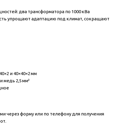
остей: два трансформатора по 1000 кВа
ность упрощают адаптацию под климат, сокращают
40×2 и 40×40×2 мм
и медь 2,5 мм²
дное
ами через форму или по телефону для получения
от.