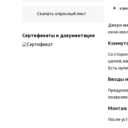
кам
Скачать опросный лист
Двери им
окно изо
Сертификаты и документация
Коммута
Со сторо
цепей, м
Есть нул
Вводы и
Предусмо
позволяе
Монтаж 
После ус