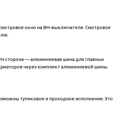
и смотровое окно на ВН‑выключателе. Смотровое
елю.
 НН‑сторона — алюминиевая шина для главных
форматоров через комплект алюминиевой шины.
озможны тупиковое и проходное исполнение. Это