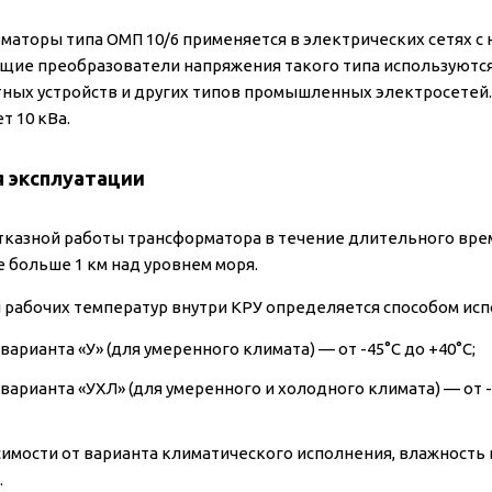
маторы типа ОМП 10/6 применяется в электрических сетях с
ие преобразователи напряжения такого типа используются 
ных устройств и других типов промышленных электросетей
т 10 кВа.
я эксплуатации
тказной работы трансформатора в течение длительного вре
е больше 1 км над уровнем моря.
 рабочих температур внутри КРУ определяется способом ис
варианта «У» (для умеренного климата) — от -45°C до +40°C;
 варианта «УХЛ» (для умеренного и холодного климата) — от -
симости от варианта климатического исполнения, влажность
.