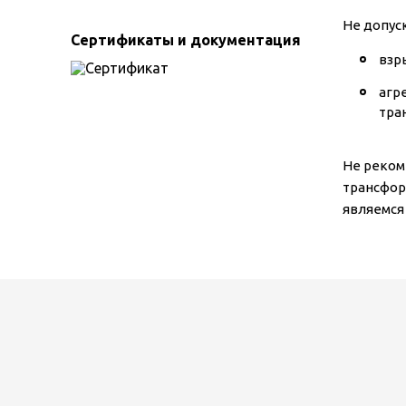
Не допус
Сертификаты и документация
взр
агр
тра
Не реком
трансфор
являемся