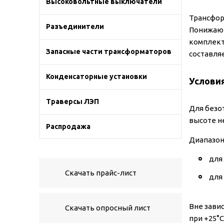
Высоковольтные выключатели
Трансфор
Разъединители
Понижающ
комплект
Запасные части трансформаторов
составляе
Конденсаторные установки
Услови
Траверсы ЛЭП
Для безо
высоте н
Распродажа
Диапазон
для 
Скачать прайс-лист
для
Вне зави
Скачать опросный лист
при +25°C