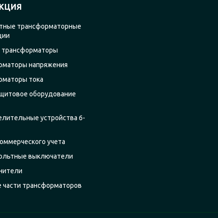
КЦИЯ
тные трансформаторные
ции
 трансформаторы
рматоры напряжения
рматоры тока
щитовое оборудование
елительные устройства 6-
оммерческого учета
ольтные выключатели
нители
е части трансформаторов