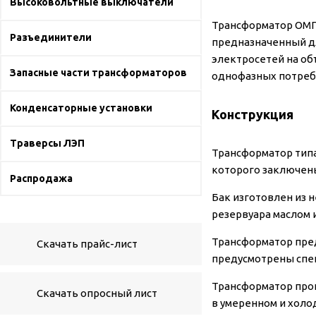
Высоковольтные выключатели
Трансформатор ОМП 
Разъединители
предназначенный д
электросетей на об
Запасные части трансформаторов
однофазных потреб
Конденсаторные установки
Конструкция
Траверсы ЛЭП
Трансформатор типа
которого заключены
Распродажа
Бак изготовлен из 
резервуара маслом 
Трансформатор пред
Скачать прайс-лист
предусмотрены спец
Трансформатор прои
Скачать опросный лист
в умеренном и холод