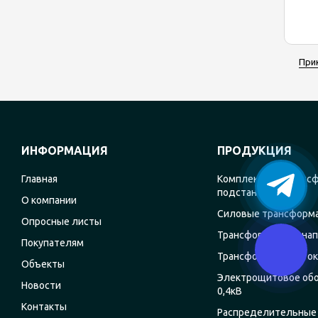
При
ИНФОРМАЦИЯ
ПРОДУКЦИЯ
Главная
Комплектные транс
подстанции
О компании
Силовые трансформ
Опросные листы
Трансформаторы на
Покупателям
Трансформаторы ток
Объекты
Электрощитовое об
Новости
0,4кВ
Контакты
Распределительные 