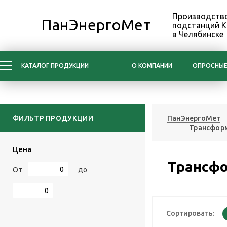
Производство
ПанЭнергоМет
подстанций 
в Челябинске
КАТАЛОГ ПРОДУКЦИИ
О КОМПАНИИ
ОПРОСНЫЕ
ФИЛЬТР ПРОДУКЦИИ
ПанЭнергоМет
Трансфор
Цена
Трансф
От
до
Сортировать: