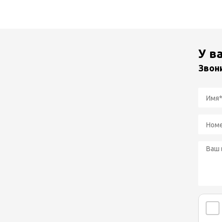
У в
Звон