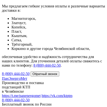
Мы предлагаем гибкие условия оплаты и различные варианты
доставки в:
Магнитогорск,
Златоуст,
Копейск,
Пласт,
Кыштым,
Сатка,
Трёхгорный,
Коркино и другие города Челябинской области,
обеспечивая удобство и надёжность сотрудничества для
наших клиентов. Для уточнения деталей оплаты свяжитесь с
нами по телефону:
8 (800) 444‑02‑50
.
8 (800) 444-02-50
ПанЭнергоМет
Производство и поставка
подстанций КТП
в Челябинске
https://t.me/panenergomet
https://vk.com/ktptm
8 (800) 444-02-50
Бесплатный звонок по России