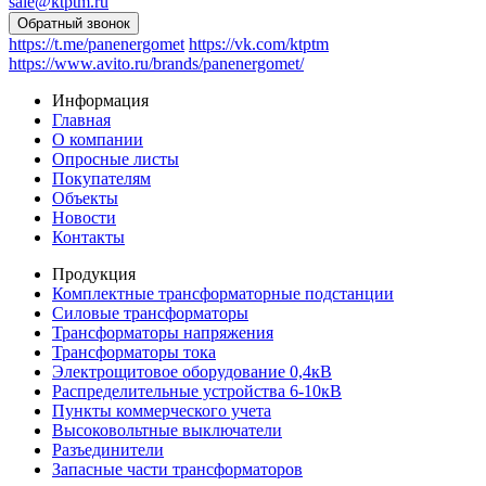
sale@ktptm.ru
https://t.me/panenergomet
https://vk.com/ktptm
https://www.avito.ru/brands/panenergomet/
Информация
Главная
О компании
Опросные листы
Покупателям
Объекты
Новости
Контакты
Продукция
Комплектные трансформаторные подстанции
Силовые трансформаторы
Трансформаторы напряжения
Трансформаторы тока
Электрощитовое оборудование 0,4кВ
Распределительные устройства 6-10кВ
Пункты коммерческого учета
Высоковольтные выключатели
Разъединители
Запасные части трансформаторов