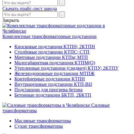
Скачать прайс-лист завода
Закрыть
Комплектные трансформаторные подстанции
Киосковые подстанция КТПН; 2КТПН
Столбовые подстанции КТПС; СТП
Мачтовые подстанции КТПм; МТП
Малогабаритная подстанция КТПМ(О)
Утепленные подстанции (сэндвич) КТПУ; 2КТПУ
Железнодорожные подстанции МТПЖ
Контейнерные подстанции КТПН
Внутрицеховые подстанции КТП-ВЦ
Подстанции для прогрева бетона
Бетонные подстанции БКТП, 2БКТП
Силовые
трансформаторы
Масляные трансформаторы
Сухие трансформаторы