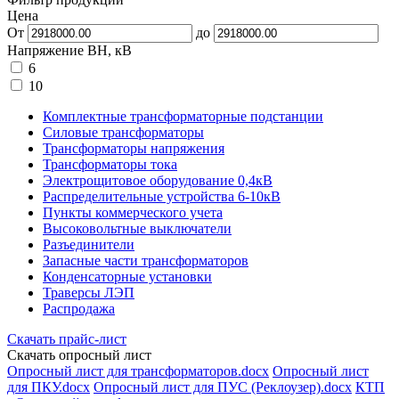
Цена
От
до
Напряжение ВН, кВ
6
10
Комплектные трансформаторные подстанции
Силовые трансформаторы
Трансформаторы напряжения
Трансформаторы тока
Электрощитовое оборудование 0,4кВ
Распределительные устройства 6-10кВ
Пункты коммерческого учета
Высоковольтные выключатели
Разъединители
Запасные части трансформаторов
Конденсаторные установки
Траверсы ЛЭП
Распродажа
Скачать прайс-лист
Скачать опросный лист
Опросный лист для трансформаторов.docx
Опросный лист
для ПКУ.docx
Опросный лист для ПУС (Реклоузер).docx
КТП