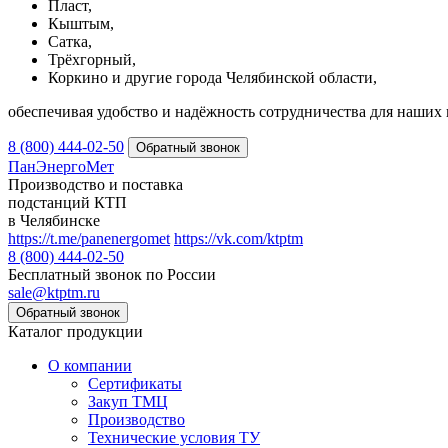
Пласт,
Кыштым,
Сатка,
Трёхгорный,
Коркино и другие города Челябинской области,
обеспечивая удобство и надёжность сотрудничества для наших 
8 (800) 444-02-50
ПанЭнергоМет
Производство и поставка
подстанций КТП
в Челябинске
https://t.me/panenergomet
https://vk.com/ktptm
8 (800) 444-02-50
Бесплатный звонок по России
sale@ktptm.ru
Каталог продукции
О компании
Сертификаты
Закуп ТМЦ
Производство
Технические условия ТУ