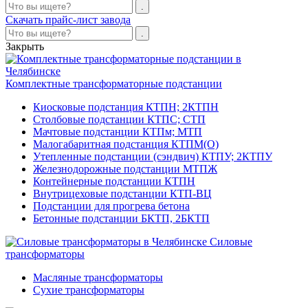
Скачать прайс-лист завода
Закрыть
Комплектные трансформаторные подстанции
Киосковые подстанция КТПН; 2КТПН
Столбовые подстанции КТПС; СТП
Мачтовые подстанции КТПм; МТП
Малогабаритная подстанция КТПМ(О)
Утепленные подстанции (сэндвич) КТПУ; 2КТПУ
Железнодорожные подстанции МТПЖ
Контейнерные подстанции КТПН
Внутрицеховые подстанции КТП-ВЦ
Подстанции для прогрева бетона
Бетонные подстанции БКТП, 2БКТП
Силовые
трансформаторы
Масляные трансформаторы
Сухие трансформаторы