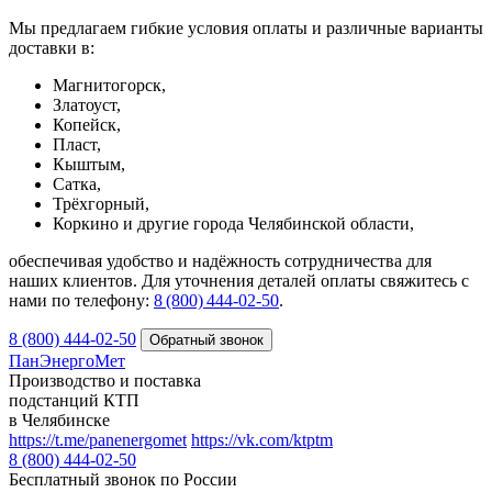
Мы предлагаем гибкие условия оплаты и различные варианты
доставки в:
Магнитогорск,
Златоуст,
Копейск,
Пласт,
Кыштым,
Сатка,
Трёхгорный,
Коркино и другие города Челябинской области,
обеспечивая удобство и надёжность сотрудничества для
наших клиентов. Для уточнения деталей оплаты свяжитесь с
нами по телефону:
8 (800) 444‑02‑50
.
8 (800) 444-02-50
ПанЭнергоМет
Производство и поставка
подстанций КТП
в Челябинске
https://t.me/panenergomet
https://vk.com/ktptm
8 (800) 444-02-50
Бесплатный звонок по России