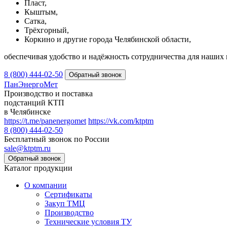
Пласт,
Кыштым,
Сатка,
Трёхгорный,
Коркино и другие города Челябинской области,
обеспечивая удобство и надёжность сотрудничества для наших 
8 (800) 444-02-50
ПанЭнергоМет
Производство и поставка
подстанций КТП
в Челябинске
https://t.me/panenergomet
https://vk.com/ktptm
8 (800) 444-02-50
Бесплатный звонок по России
sale@ktptm.ru
Каталог продукции
О компании
Сертификаты
Закуп ТМЦ
Производство
Технические условия ТУ