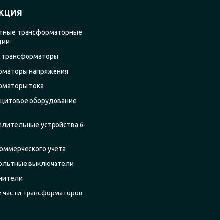
КЦИЯ
тные трансформаторные
ции
 трансформаторы
рматоры напряжения
рматоры тока
щитовое оборудование
елительные устройства 6-
оммерческого учета
ольтные выключатели
нители
е части трансформаторов