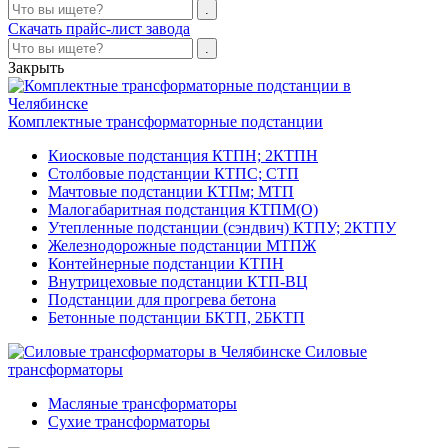
Скачать прайс-лист завода
Закрыть
Комплектные трансформаторные подстанции
Киосковые подстанция КТПН; 2КТПН
Столбовые подстанции КТПС; СТП
Мачтовые подстанции КТПм; МТП
Малогабаритная подстанция КТПМ(О)
Утепленные подстанции (сэндвич) КТПУ; 2КТПУ
Железнодорожные подстанции МТПЖ
Контейнерные подстанции КТПН
Внутрицеховые подстанции КТП-ВЦ
Подстанции для прогрева бетона
Бетонные подстанции БКТП, 2БКТП
Силовые
трансформаторы
Масляные трансформаторы
Сухие трансформаторы