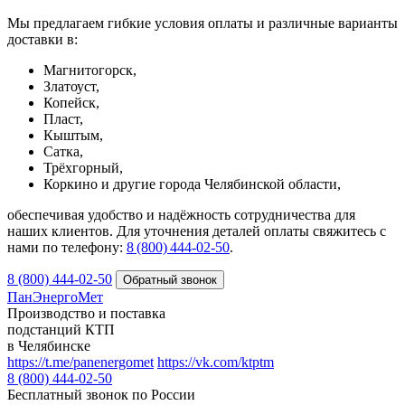
Мы предлагаем гибкие условия оплаты и различные варианты
доставки в:
Магнитогорск,
Златоуст,
Копейск,
Пласт,
Кыштым,
Сатка,
Трёхгорный,
Коркино и другие города Челябинской области,
обеспечивая удобство и надёжность сотрудничества для
наших клиентов. Для уточнения деталей оплаты свяжитесь с
нами по телефону:
8 (800) 444‑02‑50
.
8 (800) 444-02-50
ПанЭнергоМет
Производство и поставка
подстанций КТП
в Челябинске
https://t.me/panenergomet
https://vk.com/ktptm
8 (800) 444-02-50
Бесплатный звонок по России