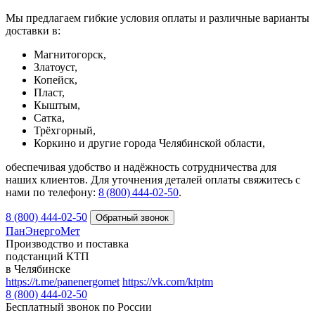
Мы предлагаем гибкие условия оплаты и различные варианты
доставки в:
Магнитогорск,
Златоуст,
Копейск,
Пласт,
Кыштым,
Сатка,
Трёхгорный,
Коркино и другие города Челябинской области,
обеспечивая удобство и надёжность сотрудничества для
наших клиентов. Для уточнения деталей оплаты свяжитесь с
нами по телефону:
8 (800) 444‑02‑50
.
8 (800) 444-02-50
ПанЭнергоМет
Производство и поставка
подстанций КТП
в Челябинске
https://t.me/panenergomet
https://vk.com/ktptm
8 (800) 444-02-50
Бесплатный звонок по России