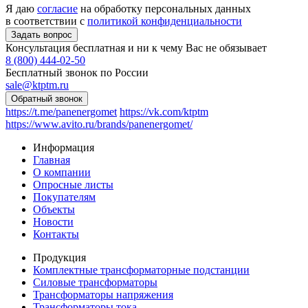
Я даю
согласие
на обработку персональных данных
в соответствии с
политикой конфиденциальности
Консультация бесплатная и ни к чему Вас не обязывает
8 (800) 444-02-50
Бесплатный звонок по России
sale@ktptm.ru
https://t.me/panenergomet
https://vk.com/ktptm
https://www.avito.ru/brands/panenergomet/
Информация
Главная
О компании
Опросные листы
Покупателям
Объекты
Новости
Контакты
Продукция
Комплектные трансформаторные подстанции
Силовые трансформаторы
Трансформаторы напряжения
Трансформаторы тока