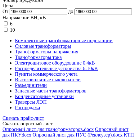
Цена
От
до
Напряжение ВН, кВ
6
10
Комплектные трансформаторные подстанции
Силовые трансформаторы
Трансформаторы напряжения
Трансформаторы тока
Электрощитовое оборудование 0,4кВ
Распределительные устройства 6-10кВ
Пункты коммерческого учета
Высоковольтные выключатели
Разъединители
Запасные части трансформаторов
Конденсаторные установки
Траверсы ЛЭП
Распродажа
Скачать прайс-лист
Скачать опросный лист
Опросный лист для трансформаторов.docx
Опросный лист
для ПКУ.docx
Опросный лист для ПУС (Реклоузер).docx
КТП