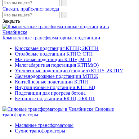
Скачать прайс-лист завода
Закрыть
Комплектные трансформаторные подстанции
Киосковые подстанция КТПН; 2КТПН
Столбовые подстанции КТПС; СТП
Мачтовые подстанции КТПм; МТП
Малогабаритная подстанция КТПМ(О)
Утепленные подстанции (сэндвич) КТПУ; 2КТПУ
Железнодорожные подстанции МТПЖ
Контейнерные подстанции КТПН
Внутрицеховые подстанции КТП-ВЦ
Подстанции для прогрева бетона
Бетонные подстанции БКТП, 2БКТП
Силовые
трансформаторы
Масляные трансформаторы
Сухие трансформаторы