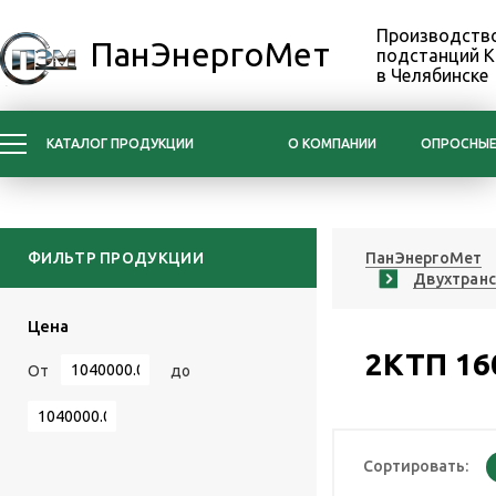
Производство
ПанЭнергоМет
подстанций 
в Челябинске
КАТАЛОГ ПРОДУКЦИИ
О КОМПАНИИ
ОПРОСНЫЕ
ФИЛЬТР ПРОДУКЦИИ
ПанЭнергоМет
Двухтран
Цена
2КТП 16
От
до
Сортировать: