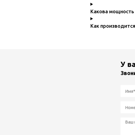
Какова мощность 
Как производится
У в
Звон