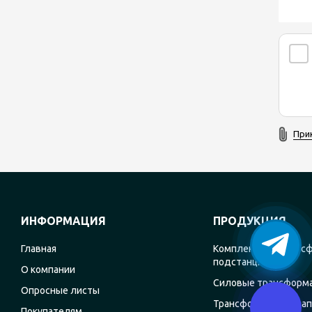
При
ИНФОРМАЦИЯ
ПРОДУКЦИЯ
Главная
Комплектные транс
подстанции
О компании
Силовые трансформ
Опросные листы
Трансформаторы на
Покупателям