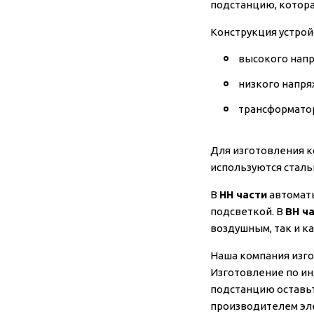
подстанцию, котора
Конструкция устрой
высокого напр
низкого напря
трансформато
Для изготовления к
используются сталь
В
НН части
автоматы
подсветкой. В
ВН ч
воздушным, так и к
Наша компания изго
Изготовление по и
подстанцию оставьт
производителем эле