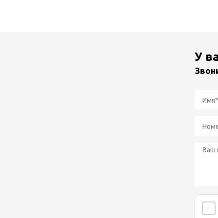
У в
Звон