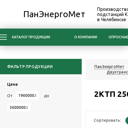
Производство
ПанЭнергоМет
подстанций 
в Челябинске
КАТАЛОГ ПРОДУКЦИИ
О КОМПАНИИ
ОПРОСНЫЕ
ФИЛЬТР ПРОДУКЦИИ
ПанЭнергоМет
Двухтран
Цена
2КТП 25
От
до
Сортировать: