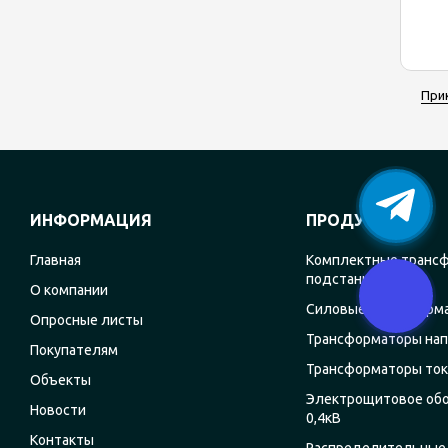
При
ИНФОРМАЦИЯ
ПРОДУКЦИЯ
Главная
Комплектные транс
подстанции
О компании
Силовые трансформ
Опросные листы
Трансформаторы на
Покупателям
Трансформаторы ток
Объекты
Электрощитовое об
Новости
0,4кВ
Контакты