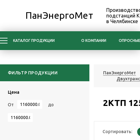
Производство
ПанЭнергоМет
подстанций 
в Челябинске
КАТАЛОГ ПРОДУКЦИИ
О КОМПАНИИ
ОПРОСНЫЕ
ФИЛЬТР ПРОДУКЦИИ
ПанЭнергоМет
Двухтран
Цена
2КТП 12
От
до
Сортировать: