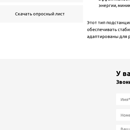
энергии, мини
Скачать опросный лист
Этот тип подстанци
обеспечивать стаби
адаптированы для р
У в
Звон