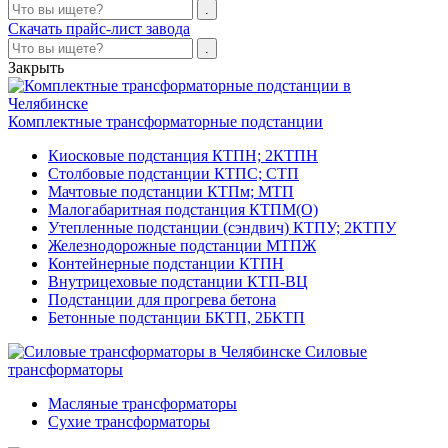
Скачать прайс-лист завода
Закрыть
Комплектные трансформаторные подстанции
Киосковые подстанция КТПН; 2КТПН
Столбовые подстанции КТПС; СТП
Мачтовые подстанции КТПм; МТП
Малогабаритная подстанция КТПМ(О)
Утепленные подстанции (сэндвич) КТПУ; 2КТПУ
Железнодорожные подстанции МТПЖ
Контейнерные подстанции КТПН
Внутрицеховые подстанции КТП-ВЦ
Подстанции для прогрева бетона
Бетонные подстанции БКТП, 2БКТП
Силовые
трансформаторы
Масляные трансформаторы
Сухие трансформаторы