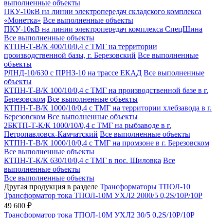
выполненные объекты
ПКУ-10кВ на линии электропередач складского комплекса
«Монетка»
Все выполненные объекты
ПКУ-10кВ на линии электропередач комплекса СпецШина
Все выполненные объекты
КТПН-Т-В/К 400/10/0,4 с ТМГ на территории
производственной базы, г. Березовский
Все выполненные
объекты
РЛНД-10/630 с ПРНЗ-10 на трассе ЕКАД
Все выполненные
объекты
КТПН-Т-В/К 100/10/0,4 с ТМГ на производственной базе в г.
Березовском
Все выполненные объекты
КТПН-Т-В/К 1000/10/0,4 с ТМГ на территории хлебзавода в г.
Березовском
Все выполненные объекты
2БКТП-Т-К/К 1000/10/0,4 с ТМГ на рыбзаводе в г.
Петропавловск-Камчатский
Все выполненные объекты
КТПН-Т-В/К 1000/10/0,4 с ТМГ на промзоне в г. Березовском
Все выполненные объекты
КТПН-Т-К/К 630/10/0,4 с ТМГ в пос. Шиловка
Все
выполненные объекты
Все выполненные объекты
Другая продукция в разделе
Трансформаторы ТПОЛ-10
Трансформатор тока ТПОЛ-10М УХЛ2 2000/5 0,2S/10Р/10Р
49 600 ₽
Трансформатор тока ТПОЛ-10М УХЛ2 30/5 0,2S/10Р/10Р