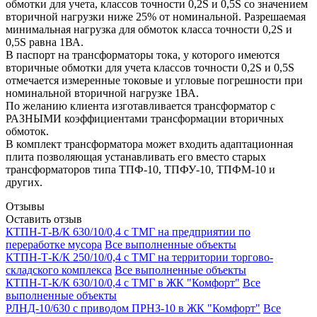
обмотки для учета, классов точности 0,2S и 0,5S со значением
вторичной нагрузки ниже 25% от номинальной. Разрешаемая
минимальная нагрузка для обмоток класса точности 0,2S и
0,5S равна 1ВА.
В паспорт на трансформаторы тока, у которого имеются
вторичные обмотки для учета классов точности 0,2S и 0,5S
отмечается измеренные токовые и угловые погрешности при
номинальной вторичной нагрузке 1ВА.
По желанию клиента изготавливается трансформатор с
РАЗНЫМИ коэффициентами трансформации вторичных
обмоток.
В комплект трансформатора может входить адаптационная
плита позволяющая устанавливать его вместо старых
трансформаторов типа ТПФ-10, ТПФУ-10, ТПФМ-10 и
других.
Отзывы
Оставить отзыв
КТПН-Т-В/К 630/10/0,4 с ТМГ на предприятии по
переработке мусора
Все выполненные объекты
КТПН-Т-К/К 250/10/0,4 с ТМГ на территории торгово-
складского комплекса
Все выполненные объекты
КТПН-Т-К/К 630/10/0,4 с ТМГ в ЖК "Комфорт"
Все
выполненные объекты
РЛНД-10/630 с приводом ПРНЗ-10 в ЖК "Комфорт"
Все