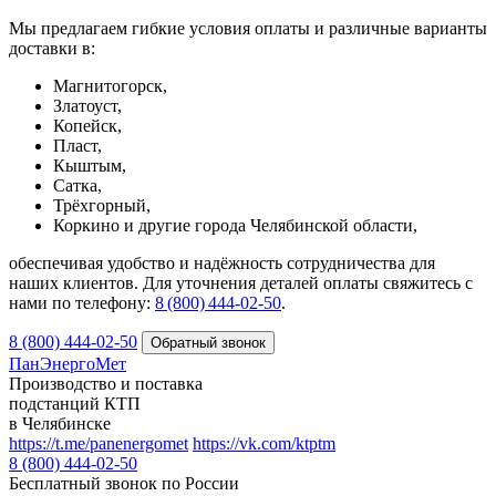
Мы предлагаем гибкие условия оплаты и различные варианты
доставки в:
Магнитогорск,
Златоуст,
Копейск,
Пласт,
Кыштым,
Сатка,
Трёхгорный,
Коркино и другие города Челябинской области,
обеспечивая удобство и надёжность сотрудничества для
наших клиентов. Для уточнения деталей оплаты свяжитесь с
нами по телефону:
8 (800) 444‑02‑50
.
8 (800) 444-02-50
ПанЭнергоМет
Производство и поставка
подстанций КТП
в Челябинске
https://t.me/panenergomet
https://vk.com/ktptm
8 (800) 444-02-50
Бесплатный звонок по России