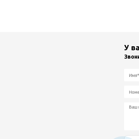
У в
Звон