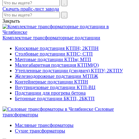
Скачать прайс-лист завода
Закрыть
Комплектные трансформаторные подстанции
Киосковые подстанция КТПН; 2КТПН
Столбовые подстанции КТПС; СТП
Мачтовые подстанции КТПм; МТП
Малогабаритная подстанция КТПМ(О)
Утепленные подстанции (сэндвич) КТПУ; 2КТПУ
Железнодорожные подстанции МТПЖ
Контейнерные подстанции КТПН
Внутрицеховые подстанции КТП-ВЦ
Подстанции для прогрева бетона
Бетонные подстанции БКТП, 2БКТП
Силовые
трансформаторы
Масляные трансформаторы
Сухие трансформаторы