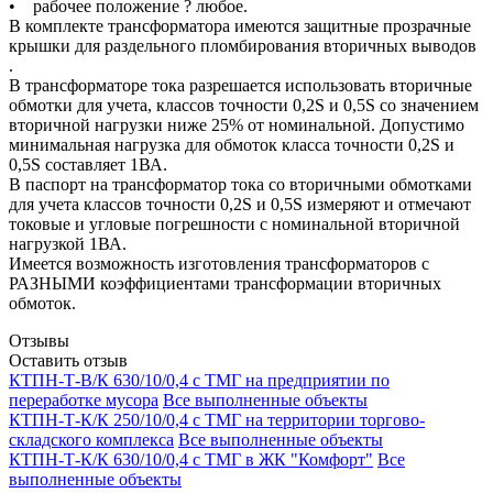
• рабочее положение ? любое.
В комплекте трансформатора имеются защитные прозрачные
крышки для раздельного пломбирования вторичных выводов
.
В трансформаторе тока разрешается использовать вторичные
обмотки для учета, классов точности 0,2S и 0,5S со значением
вторичной нагрузки ниже 25% от номинальной. Допустимо
минимальная нагрузка для обмоток класса точности 0,2S и
0,5S составляет 1ВА.
В паспорт на трансформатор тока со вторичными обмотками
для учета классов точности 0,2S и 0,5S измеряют и отмечают
токовые и угловые погрешности с номинальной вторичной
нагрузкой 1ВА.
Имеется возможность изготовления трансформаторов с
РАЗНЫМИ коэффициентами трансформации вторичных
обмоток.
Отзывы
Оставить отзыв
КТПН-Т-В/К 630/10/0,4 с ТМГ на предприятии по
переработке мусора
Все выполненные объекты
КТПН-Т-К/К 250/10/0,4 с ТМГ на территории торгово-
складского комплекса
Все выполненные объекты
КТПН-Т-К/К 630/10/0,4 с ТМГ в ЖК "Комфорт"
Все
выполненные объекты