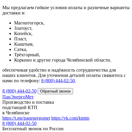
Мы предлагаем гибкие условия оплаты и различные варианты
доставки в:
Магнитогорск,
Златоуст,
Копейск,
Пласт,
Кыштым,
Сатка,
Трёхгорный,
Коркино и другие города Челябинской области,
обеспечивая удобство и надёжность сотрудничества для
наших клиентов. Для уточнения деталей оплаты свяжитесь с
нами по телефону:
8 (800) 444‑02‑50
.
8 (800) 444-02-50
ПанЭнергоМет
Производство и поставка
подстанций КТП
в Челябинске
https://t.me/panenergomet
https://vk.com/ktptm
8 (800) 444-02-50
Бесплатный звонок по России