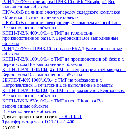
РЛНД-10/630 с приводом ПРНЗ-10 в ЖК "Комфорт"
Все
выполненные объекты
ПКУ-10кВ на линии электропередач складского комплекса
«Монетка»
Все выполненные объекты
ПКУ-10кВ на линии электропередач комплекса СпецШина
Все выполненные объекты
КТПН-Т-В/К 400/10/0,4 с ТМГ на территории
производственной базы, г. Березовский
Все выполненные
объекты
РЛНД-10/630 с ПРНЗ-10 на трассе ЕКАД
Все выполненные
объекты
КТПН-Т-В/К 100/10/0,4 с ТМГ на производственной базе в г.
Березовском
Все выполненные объекты
КТПН-Т-В/К 1000/10/0,4 с ТМГ на территории хлебзавода в г.
Березовском
Все выполненные объекты
2БКТП-Т-К/К 1000/10/0,4 с ТМГ на рыбзаводе в г.
Петропавловск-Камчатский
Все выполненные объекты
КТПН-Т-В/К 1000/10/0,4 с ТМГ на промзоне в г. Березовском
Все выполненные объекты
КТПН-Т-К/К 630/10/0,4 с ТМГ в пос. Шиловка
Все
выполненные объекты
Все выполненные объекты
Другая продукция в разделе
ТОЛ-10-I-1
Трансформатор тока ТОЛ-10-I-1 400
23 000 ₽