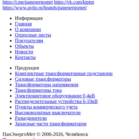
https://t.me/panenergomet
https://vk.com/ktptm
https://www.avito.ru/brands/panenergomet/
Информация
Главная
О компании
Опросные листы
Покупателям
Объекты
Новости
Контакты
Продукция
Комплектные трансформаторные подстанции
Силовые трансформаторы
Трансформаторы напряжения
Трансформаторы тока
Электрощитовое оборудование 0,4кВ
Распределительные устройства 6-10кВ
Пункты коммерческого учета
Высоковольтные выключатели
Разъединители
Запасные части трансформаторов
ПанЭнергоМет © 2006-2026, Челябинск