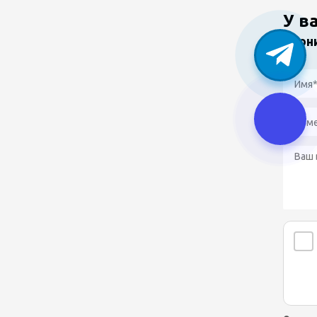
У в
Звон