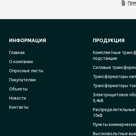
При
ИНФОРМАЦИЯ
ПРОДУКЦИЯ
Главная
Комплектные транс
подстанции
О компании
Силовые трансформ
Опросные листы
Трансформаторы на
Покупателям
Трансформаторы ток
Объекты
Электрощитовое об
Новости
0,4кВ
Контакты
Распределительные 
10кВ
Пункты коммерческог
Высоковольтные вы