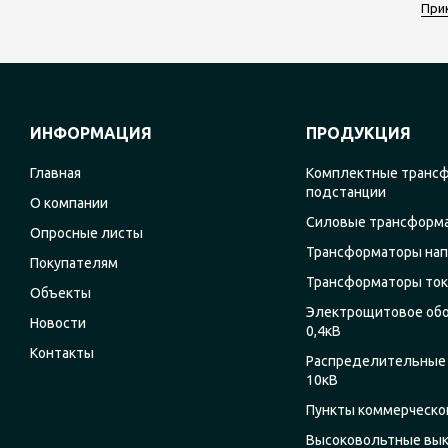
При
ИНФОРМАЦИЯ
ПРОДУКЦИЯ
Главная
Комплектные транс
подстанции
О компании
Силовые трансформ
Опросные листы
Трансформаторы на
Покупателям
Трансформаторы ток
Объекты
Электрощитовое об
Новости
0,4кВ
Контакты
Распределительные 
10кВ
Пункты коммерческог
Высоковольтные вы